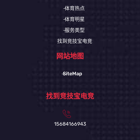
体育热点
体育明星
服务类型
找到竞技宝电竞
网站地图
SiteMap
找到竞技宝电竞
15684166943