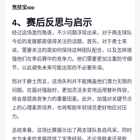
竞技宝app
4、赛后反思与启示
经过这场激烈角逐，不少问题浮现出来，对于两支球队
今后的发展都是值得关注的话题。首先，对于勇士来
说，需要关注的是如何保持这种团队配合，以及怎样增
强他们在季后赛中的竞争力。他们需要更加注重防守细
节，以此避免未来可能出现的不必要失误。
而对于爵士而言，这场失利并不能掩盖他们潜力无限的
问题。在面对强敌时，更加灵活多变地运用替补阵容，
将会是提高竞争力的重要因素。此外，加强对关键节点
上的心理素质培养，也将帮助年轻球员更好地应对压
力。
总结来看，这场比赛展示出了两支球队各自风采，同时
也为未来的发展提供了宝贵经验。不论是胜者还是败