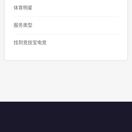
体育明星
服务类型
找到竞技宝电竞