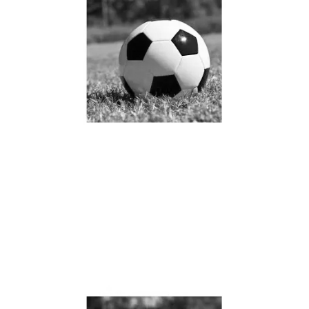
土耳其与法国今日足彩对
决分析及投注建议