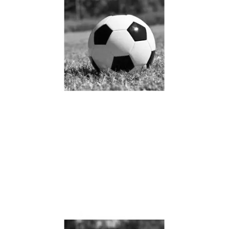
湖人对阵热火精彩回顾
2018年11月19日新浪体育全
程报道