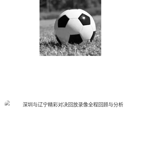
山东对阵广厦精彩视频直
播全程回顾与赛后分析
深圳与辽宁精彩对决回放
录像全程回顾与分析