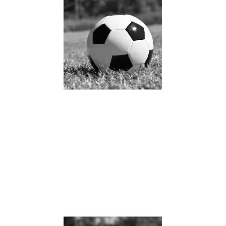
利兹联主场迎战曼联双方
争夺英超积分榜重要一战